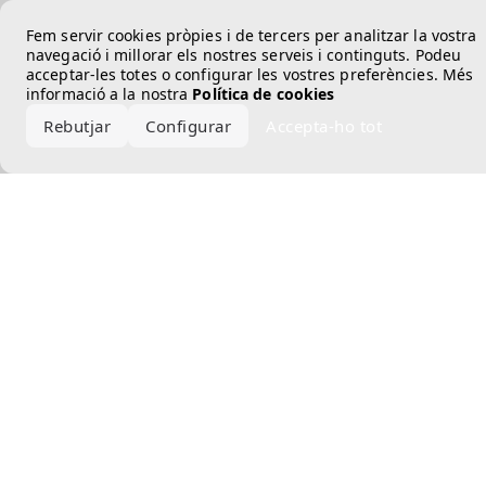
Error loading the brand
Fem servir cookies pròpies i de tercers per analitzar la vostra
navegació i millorar els nostres serveis i continguts. Podeu
acceptar-les totes o configurar les vostres preferències. Més
informació a la nostra
Política de cookies
Rebutjar
Configurar
Accepta-ho tot