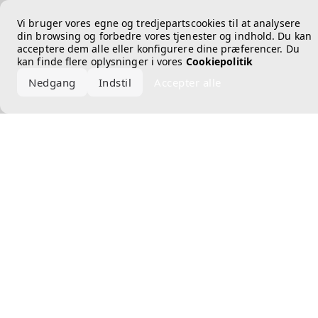
Error loading the brand
Vi bruger vores egne og tredjepartscookies til at analysere
din browsing og forbedre vores tjenester og indhold. Du kan
acceptere dem alle eller konfigurere dine præferencer. Du
kan finde flere oplysninger i vores
Cookiepolitik
Nedgang
Indstil
Accepter alle